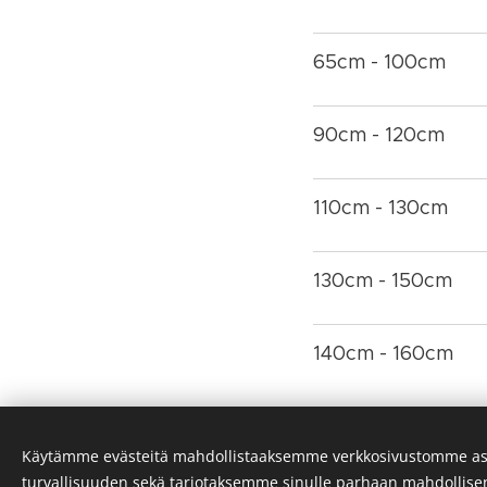
65cm - 100cm
90cm - 120cm
110cm - 130cm
130cm - 150cm
140cm - 160cm
HUOM!
Taulukko on 
Käytämme evästeitä mahdollistaaksemme verkkosivustomme as
valinnasta.
turvallisuuden sekä tarjotaksemme sinulle parhaan mahdollis