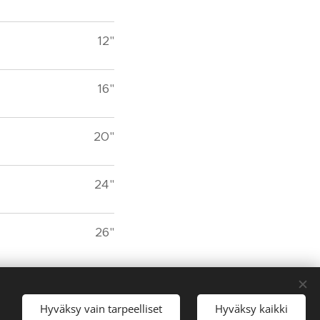
12"
16"
20"
24"
26"
 ole varma
Hyväksy vain tarpeelliset
Hyväksy kaikki