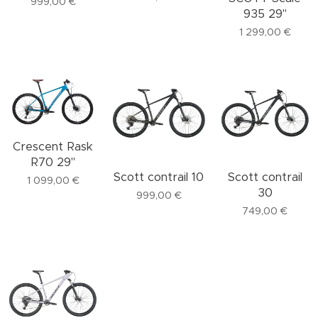
999,00
€
935 29"
1 299,00
€
Crescent Rask
R70 29"
Scott contrail 10
Scott contrail
1 099,00
€
30
999,00
€
749,00
€