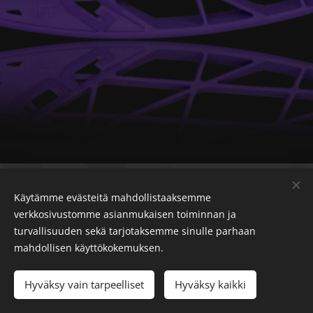
Käytämme evästeitä mahdollistaaksemme
Sportia Matti, Tampereentie 24, 37500 Lempäälä, Puh: 03
verkkosivustomme asianmukaisen toiminnan ja
3750 855
turvallisuuden sekä tarjotaksemme sinulle parhaan
mahdollisen käyttökokemuksen.
Etusivu
Verkkokauppa
Huoltohinnasto
Yhteystiedot
Toimitusehdot
Evästeet
Hyväksy vain tarpeelliset
Hyväksy kaikki