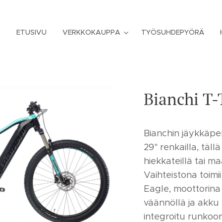
ETUSIVU
VERKKOKAUPPA
TYÖSUHDEPYÖRÄ
Bianchi T-
Bianchin jäykkäpe
29" renkailla, tällä
hiekkateillä tai ma
Vaihteistona toim
Eagle, moottorin
väännöllä ja akku
integroitu runkoon 