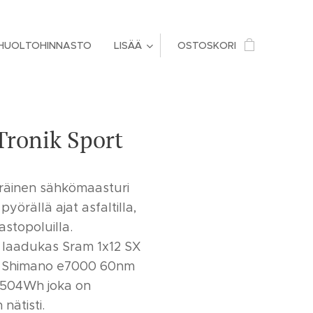
HUOLTOHINNASTO
LISÄÄ
OSTOSKORI
Tronik Sport
räinen sähkömaasturi
 pyörällä ajat asfaltilla,
astopoluilla.
ii laadukas Sram 1x12 SX
a Shimano e7000 60nm
 504Wh joka on
nätisti.