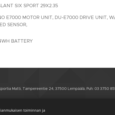
LANT SIX SPORT 29X2.35
O E7000 MOTOR UNIT, DU-E7000 DRIVE UNIT, W
ED SENSOR,
04WH BATTERY
Sportia Matti, Tampereentie 24, 37500 Lempäälä, Puh: 03 3750 85
Etusivu
Verkkokauppa
Huoltohinnasto
Yhteystiedot
Toimitusehdot
Evästeet
ianmukaisen toiminnan ja