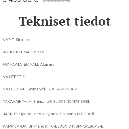
3 999,00
€
Tekniset tiedot
VÄRIT: Sininen
KOHDERYHMÄ: Unisex
RUNKOMATERIAALI: Alumiini
VAIHTEET: 11
VAIHDEVIPU: Shimano® SLX SL-M7000-11
TAKAVAIHTAJA: Shimano® SLX® KRDM781SGSL
JARRUT: Hydraulinen levyjarru. Shimano MT-200®
KAMPISARJA: Shimano® FC-E8000 34t SM-CRE80-12-B