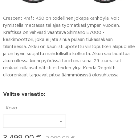
Crescent Kraft K50 on todellinen jokapaikanhöylä, voit
rymistellä metsässä tai ajaa työmatkasi ympäri vuoden.
Kraftissa on vahvasti vääntävä Shimano E7000 -
keskimoottori, joka ei jätä sinua pulaan tiukassakaan
tilanteessa. Akku on kauniisti upotettu viistoputken alapuolelle
ja on hyvin suojattu mahdollisilta kolhuilta. Akun saa ladattua
akun ollessa kiinni pyörässä tai irtonaisena. 29 tuumaiset
renkaat rullaavat nätisti esteiden yli ja Kenda Regolith -
ulkorenkaat tarjoavat pitoa äärimmöisissä olosuhteissa.
Valitse variaatio:
Koko
3 499,00
€