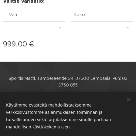
Valitse variaatio:
Väri
Koko
999,00
€
Sportia Matti, Tampereentie 24, 37500 Lempäälä, Puh: 03
3750 855
Etusivu
Verkkokauppa
Huoltohinnasto
Käytämme evästeitä mahdollistaaksemme
Yhteystiedot
Toimitusehdot
Evästeet
verkkosivustomme asianmukaisen toiminnan ja
turvallisuuden sekä tarjotaksemme sinulle parhaan
mahdollisen käyttökokemuksen.