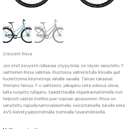
Crescent Rissa
Jos etsit kevyesti rullaavaa citypyörää, on täysin varusteltu 7-
vaihteinen Rissa valintasi. Ruotsissa valmistetulla Rissalla ajat
huolettomia kilometrejä vähällä vaivalla. Tämän takaavat
Shimano Nexus 7-v vaihteisto, jalkajarru sekä edessä oleva,
lialta suojattu rullajarru. Säädettävällä ohjainkannattimella voit
helposti säätää itsellesi juuri sopivan ajoasennon. Rissa on
varusteltu napadynamovalaisimella, seisontatuella, lukolla sekä
AVS-kiinnitysjärjestelmällä toimivalla tavaratelineellä.