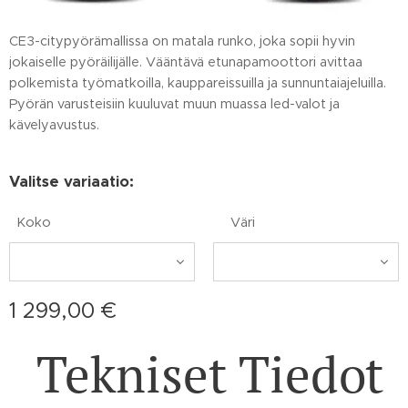
CE3-citypyörämallissa on matala runko, joka sopii hyvin
jokaiselle pyöräilijälle. Vääntävä etunapamoottori avittaa
polkemista työmatkoilla, kauppareissuilla ja sunnuntaiajeluilla.
Pyörän varusteisiin kuuluvat muun muassa led-valot ja
kävelyavustus.
Valitse variaatio:
Koko
Väri
1 299,00
€
Tekniset Tiedot