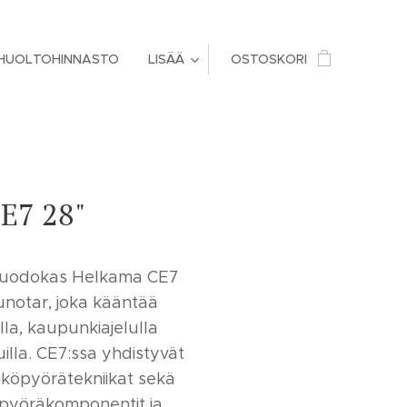
HUOLTOHINNASTO
LISÄÄ
OSTOSKORI
E7 28"
muodokas Helkama CE7
notar, joka kääntää
la, kaupunkiajelulla
illa. CE7:ssa yhdistyvät
hköpyörätekniikat sekä
pyöräkomponentit ja