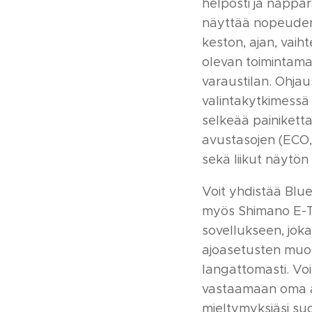
helposti ja näppär
näyttää nopeuden
keston, ajan, vaihte
olevan toimintam
varaustilan. Ohjau
valintakytkimessä 
selkeää painiketta,
avustasojen (ECO,
sekä liikut näytön 
Voit yhdistää Blue
myös Shimano E-T
sovellukseen, jok
ajoasetusten mu
langattomasti. Vo
vastaamaan oma a
mieltymyksiäsi su