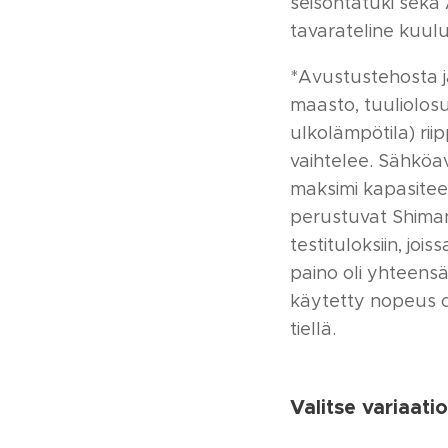
seisontatuki sek
tavarateline kuulu
*Avustustehosta j
maasto, tuuliolosu
ulkolämpötila) ri
vaihtelee. Sähköav
maksimi kapasitee
perustuvat Shiman
testituloksiin, joi
paino oli yhteensä
käytetty nopeus ol
tiellä.
Valitse variaatio