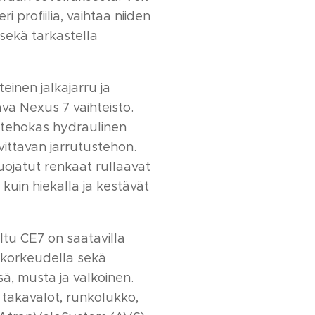
i profiilia, vaihtaa niiden
 sekä tarkastella
einen jalkajarru ja
va Nexus 7 vaihteisto.
i tehokas hydraulinen
vittavan jarrutustehon.
ojatut renkaat rullaavat
a kuin hiekalla ja kestävät
ltu CE7 on saatavilla
okorkeudella sekä
sä, musta ja valkoinen.
 takavalot, runkolukko,