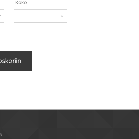
Koko
oskoriin
5