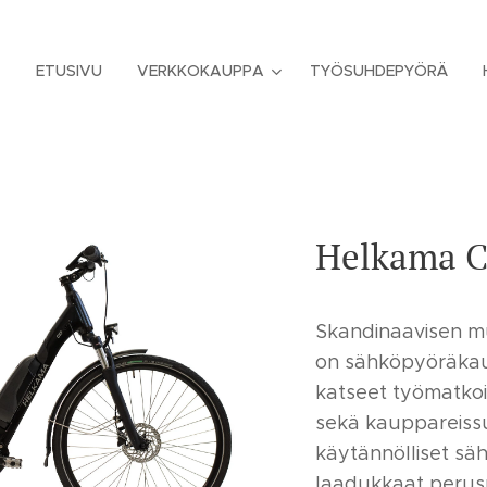
ETUSIVU
VERKKOKAUPPA
TYÖSUHDEPYÖRÄ
Helkama C
Skandinaavisen 
on sähköpyöräkau
katseet työmatkoil
sekä kauppareissu
käytännölliset sä
laadukkaat perus