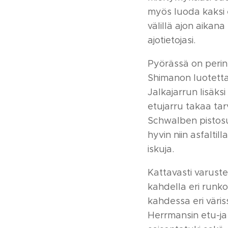
myös luoda kaksi er
välillä ajon aikana
ajotietojasi.
Pyörässä on perint
Shimanon luotetta
Jalkajarrun lisäks
etujarru takaa tar
Schwalben pistosu
hyvin niin asfaltill
iskuja.
Kattavasti varuste
kahdella eri runk
kahdessa eri väris
Herrmansin etu-ja