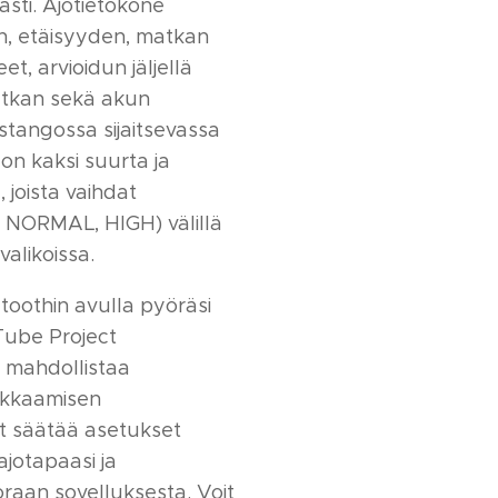
ästi. Ajotietokone
, etäisyyden, matkan
et, arvioidun jäljellä
atkan sekä akun
stangossa sijaitsevassa
on kaksi suurta ja
 joista vaihdat
 NORMAL, HIGH) välillä
valikoissa.
toothin avulla pyöräsi
ube Project
a mahdollistaa
okkaamisen
it säätää asetukset
jotapaasi ja
oraan sovelluksesta. Voit