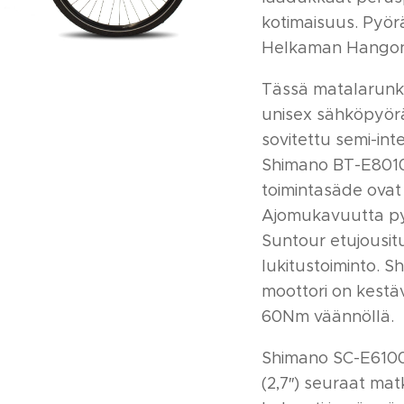
kotimaisuus. Pyör
Helkaman Hangon 
Tässä matalarunko
unisex sähköpyörä
sovitettu semi-in
Shimano BT-E8010
toimintasäde ovat
Ajomukavuutta py
Suntour etujousitu
lukitustoiminto. 
moottori on kestäv
60Nm väännöllä.
Shimano SC-E6100
(2,7″) seuraat ma