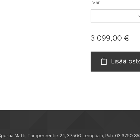
Väri
3 099,00
€
Lisää ost
Sportia Matti, Tampereentie 24, 37500 Lempäälä, Puh: 03 3750 85