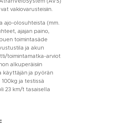
ä AtranVeloSystem (AVS)
vat vakiovarusteisiin.
a ajo-olosuhteista (mm.
hteet, ajajan paino,
ippuen toimintasäde
ustustila ja akun
tti/toimintamatka-arviot
on alkuperäisiin
ssa käyttäjän ja pyörän
 100kg ja testissä
i 23 km/t tasaisella
: