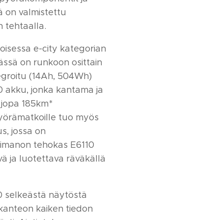
ä on valmistettu
tehtaalla.
isessa e-city kategorian
ssä on runkoon osittain
tegroitu (14Ah, 504Wh)
 akku, jonka kantama ja
 jopa 185km*
örämatkoille tuo myös
s, jossa on
Shimanon tehokas E6110
ä ja luotettava räväkällä
 selkeästä näytöstä
tkanteon kaiken tiedon