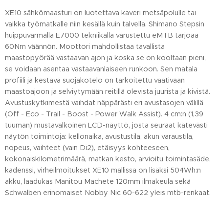
XE10 sähkömaasturi on luotettava kaveri metsäpolulle tai
vaikka työmatkalle niin kesällä kuin talvella. Shimano Stepsin
huippuvarmalla E7000 tekniikalla varustettu eMTB tarjoaa
60Nm väännön. Moottori mahdollistaa tavallista
maastopyörää vastaavan ajon ja koska se on kooltaan pieni,
se voidaan asentaa vastaavanlaiseen runkoon. Sen matala
profiili ja kestävä suojakotelo on tarkoitettu vaativaan
maastoajoon ja selviytymään reitillä olevista juurista ja kivistä.
Avustuskytkimestä vaihdat näppärästi eri avustasojen välillä
(Off - Eco - Trail - Boost - Power Walk Assist). 4 cm:n (1,39
tuuman) mustavalkoinen LCD-näyttö, josta seuraat kätevästi
näytön toimintoja: kellonaika, avustustila, akun varaustila,
nopeus, vaihteet (vain Di2), etäisyys kohteeseen,
kokonaiskilometrimäärä, matkan kesto, arvioitu toimintasäde,
kadenssi, virheilmoitukset XE10 mallissa on lisäksi 504Wh:n
akku, laadukas Manitou Machete 120mm ilmakeula sekä
Schwalben erinomaiset Nobby Nic 60-622 yleis mtb-renkaat.