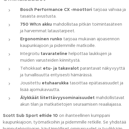
Bosch Performance CX -moottori
tarjoaa vahvaa ja
tasaista avustusta.
750 Wh:n akku
mahdollistaa pitkän toimintasäteen
ja harvemmat lataustarpeet.
Ergonominen runko
tarjoaa mukavan ajoasennon
kaupunkiajoon ja pidemmille matkoille.
Integroitu
tavarateline
helpottaa laukkujen ja
muiden varusteiden kiinnitystä.
Tehokkaat
etu- ja takavalot
parantavat näkyvyyttä
ja turvallisuutta erityisesti hämärässä.
Jousitettu
etuhaarukka
tasoittaa epätasaisuudet ja
lisää ajomukavuutta.
Älykkäät liitettävyysominaisuudet
mahdollistavat
akun tilan ja matkatietojen seuraamisen reaaliajassa.
Scott Sub Sport eRide 10
on ihanteellinen kumppani
kaupunkiajoon, työmatkoihin ja pidemmille retkille. Se yhdistää
huipputeknologian, käytännölliset ominaisuudet ja tyylikkään