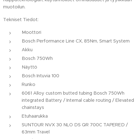
muotoilun.
Tekniset Tiedot:
Moottori
Bosch Performance Line CX, 85Nm, Smart System
Akku
Bosch 750Wh
Näyttö
Bosch Intuvia 100
Runko
6061 Alloy custom butted tubing Bosch 750Wh
integrated Battery / Internal cable routing / Elevated
chainstays
Etuhaarukka
SUNTOUR NVX 30 NLO DS QR 700C TAPERED /
63mm Travel