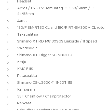
Headset
Acros / 1.5"- 1.5" semi integ. OD 50/61mm / ID
44/55mm
Jarrut
180/F SM-RT30 CL and 180/R RT-EM300M CL rotor
Takavaihtaja
Shimano XT RD M8130SGS Linkgilde / 11 Speed
Vaihdevivut
Shimano XT Trigger SL-M8130 R
Ketju
KMC E11S
Rataspakka
Shimano CS-LG600-11 11-50T 11S
Kampisarja
38T Chainflow / Chainprotector
Renkaat