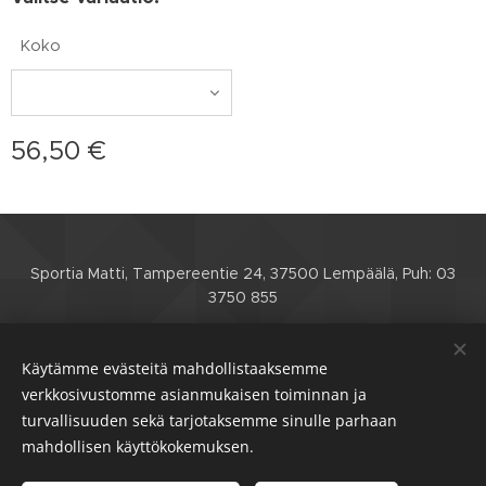
Koko
56,50
€
Sportia Matti, Tampereentie 24, 37500 Lempäälä, Puh: 03
3750 855
Etusivu
Verkkokauppa
Huoltohinnasto
Käytämme evästeitä mahdollistaaksemme
Yhteystiedot
Toimitusehdot
Evästeet
verkkosivustomme asianmukaisen toiminnan ja
turvallisuuden sekä tarjotaksemme sinulle parhaan
mahdollisen käyttökokemuksen.