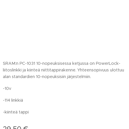
SRAM:n PC-1031 10-nopeuksisessa ketjussa on PowerLock-
liitoslinkki ja kiinteä niittitappirakenne. Yhteensopivuus ulottuu
alan standardien 10-nopeuksisiin järjestelmiin.
-10v
-114 linkkiä
-kiinteä tappi
29,50
€