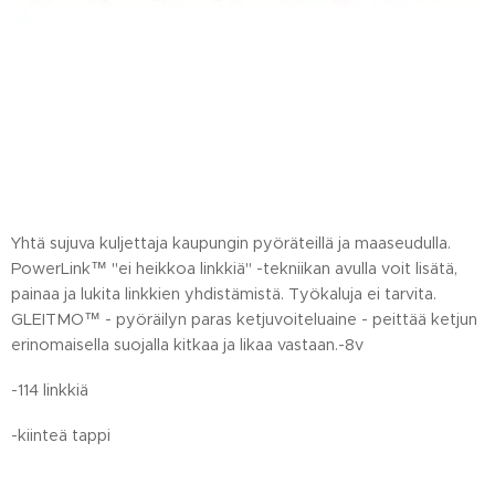
Yhtä sujuva kuljettaja kaupungin pyöräteillä ja maaseudulla.
PowerLink™ "ei heikkoa linkkiä" -tekniikan avulla voit lisätä,
painaa ja lukita linkkien yhdistämistä. Työkaluja ei tarvita.
GLEITMO™ - pyöräilyn paras ketjuvoiteluaine - peittää ketjun
erinomaisella suojalla kitkaa ja likaa vastaan.-8v
-114 linkkiä
-kiinteä tappi