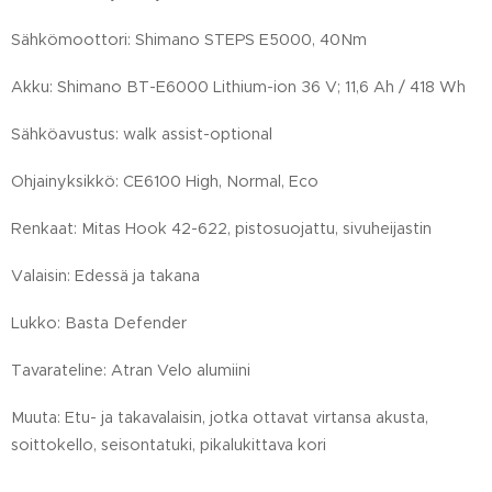
Sähkömoottori: Shimano STEPS E5000, 40Nm
Akku: Shimano BT-E6000 Lithium-ion 36 V; 11,6 Ah / 418 Wh
Sähköavustus: walk assist-optional
Ohjainyksikkö: CE6100 High, Normal, Eco
Renkaat: Mitas Hook 42-622, pistosuojattu, sivuheijastin
Valaisin: Edessä ja takana
Lukko: Basta Defender
Tavarateline: Atran Velo alumiini
Muuta: Etu- ja takavalaisin, jotka ottavat virtansa akusta,
soittokello, seisontatuki, pikalukittava kori