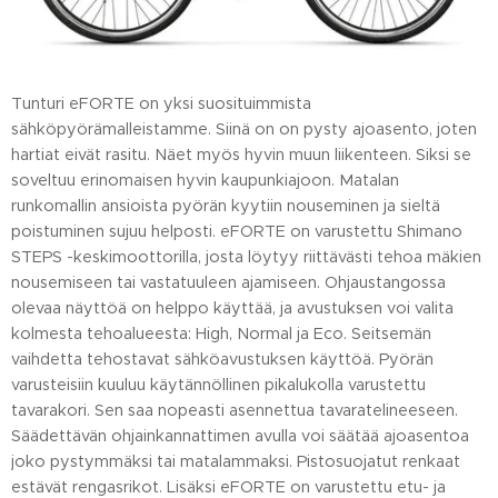
Tunturi eFORTE on yksi suosituimmista
sähköpyörämalleistamme. Siinä on on pysty ajoasento, joten
hartiat eivät rasitu. Näet myös hyvin muun liikenteen. Siksi se
soveltuu erinomaisen hyvin kaupunkiajoon. Matalan
runkomallin ansioista pyörän kyytiin nouseminen ja sieltä
poistuminen sujuu helposti. eFORTE on varustettu Shimano
STEPS -keskimoottorilla, josta löytyy riittävästi tehoa mäkien
nousemiseen tai vastatuuleen ajamiseen. Ohjaustangossa
olevaa näyttöä on helppo käyttää, ja avustuksen voi valita
kolmesta tehoalueesta: High, Normal ja Eco. Seitsemän
vaihdetta tehostavat sähköavustuksen käyttöä. Pyörän
varusteisiin kuuluu käytännöllinen pikalukolla varustettu
tavarakori. Sen saa nopeasti asennettua tavaratelineeseen.
Säädettävän ohjainkannattimen avulla voi säätää ajoasentoa
joko pystymmäksi tai matalammaksi. Pistosuojatut renkaat
estävät rengasrikot. Lisäksi eFORTE on varustettu etu- ja