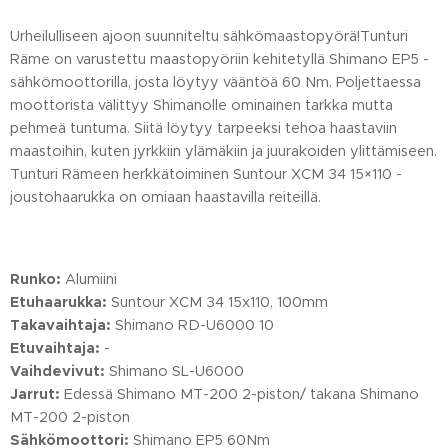
Urheilulliseen ajoon suunniteltu sähkömaastopyörä!Tunturi
Räme on varustettu maastopyöriin kehitetyllä Shimano EP5 -
sähkömoottorilla, josta löytyy vääntöä 60 Nm. Poljettaessa
moottorista välittyy Shimanolle ominainen tarkka mutta
pehmeä tuntuma. Siitä löytyy tarpeeksi tehoa haastaviin
maastoihin, kuten jyrkkiin ylämäkiin ja juurakoiden ylittämiseen.
Tunturi Rämeen herkkätoiminen Suntour XCM 34 15×110 -
joustohaarukka on omiaan haastavilla reiteillä.
Runko:
Alumiini
Etuhaarukka:
Suntour XCM 34 15x110, 100mm
Takavaihtaja:
Shimano RD-U6000 10
Etuvaihtaja:
-
Vaihdevivut:
Shimano SL-U6000
Jarrut:
Edessä Shimano MT-200 2-piston/ takana Shimano
MT-200 2-piston
Sähkömoottori:
Shimano EP5 60Nm