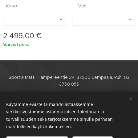
Koko
Väri
2 499,00
€
Varastossa
Sportia Matti, Tampereentie 24, 37500 Lempäälä, Puh: 03
3750 855
Etusivu
Verkkokauppa
Huoltohinnasto
Käytämme evästeitä mahdollistaaksemme
Yhteystiedot
Toimitusehdot
Evästeet
verkkosivustomme asianmukaisen toiminnan ja
turvallisuuden sekä tarjotaksemme sinulle parhaan
mahdollisen käyttökokemuksen.