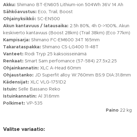
Akku:
Shimano BT-EN605 Lithium-ion 504Wh 36V 14 Ah
Sähköavustus:
Eco, Trail, Boost
Ohjainyksikkö:
SC-EN500
Akun kantavuus / latausaika:
2.5h 80%, 4h 0->100%, Akun
keskiverto kantavuus (Boost 28km) (Trail 38km) (Eco 77km)
Kampisarja:
Shimano FC-EM600 34T 165mm
Takarataspakka:
Shimano CS-LG400 11-48T
Vanteet:
Rodi Tryp 25 kaksoisseinämä
Renkaat:
Smart Sam perfomance (57-584) 27.5x2.25
Ohjainkannatin:
XLC A-Head 60mm
Ohjaustanko:
JD Superfit alloy W:760mm BS:9 DIA:31.8mm
Kädensijat:
XLC VLG-1751D2
Istuin:
Selle Bassano Reko
Istuinkannatin:
Al 31.6mm
Polkimet:
VP-535
Paino
22 kg
Valitse variaatio: