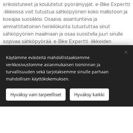
erikoistuneet ja koulutetut pyörämyyjät. e-Bike Expertti
-liikkeissä voit tutustua sähköpyörien koko mallistoon ja
koeajaa suosikkisi. Osaava, asiantunteva ja
ammattitaitoinen henkilökunta tutustuttaa sinut
sähköpyörien maailmaan ja osaa suositella juuri sinulle
sopivaa sähköpyörää. e-Bike Expertti -liikkeiden
asiantunteva henkilöstö on suorittanut Helkaman
sähköpyöräkoulutuksen ja tuntee sähköpyörä -
Käytämme evästeitä mahdollistaaksemme
mallistomme pienintä komponenttia myöten.
verkkosivustomme asianmukaisen toiminnan ja
turvallisuuden sekä tarjotaksemme sinulle parhaan
mahdollisen käyttökokemuksen.
Hyväksy vain tarpeelliset
Hyväksy kaikki
Helkama pyörät
Kokoelmat
Loppuunmyyty
Loppuunmyyty